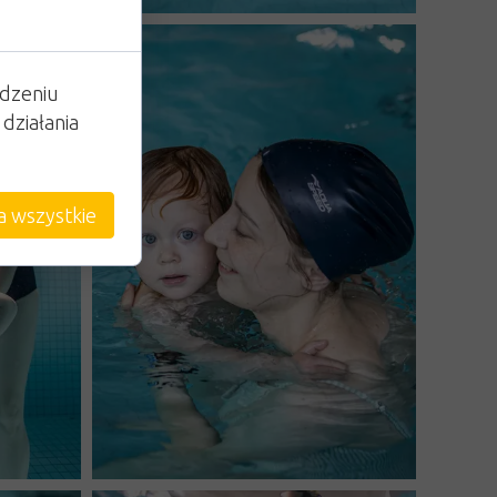
ądzeniu
działania
a wszystkie