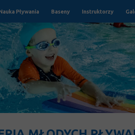
Nauka Pływania
Baseny
Instruktorzy
Gal
Grupy Halliwick
Regulamin
Zasady bezpieczeństwa
Standardy Ochrony Małoletnich
ERIA MŁODYCH PŁYW